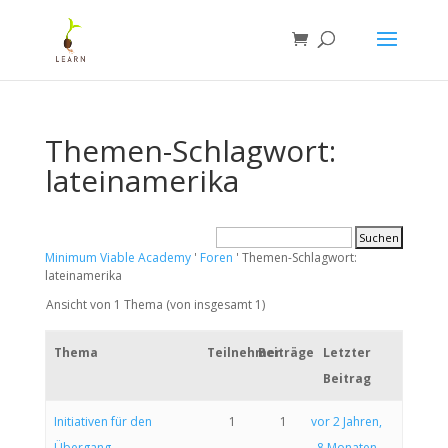
Themen-Schlagwort:
lateinamerika
Minimum Viable Academy
'
Foren
'
Themen-Schlagwort:
lateinamerika
Ansicht von 1 Thema (von insgesamt 1)
Thema
Teilnehmer
Beiträge
Letzter
Beitrag
Initiativen für den
1
1
vor 2 Jahren,
Übergang
8 Monaten